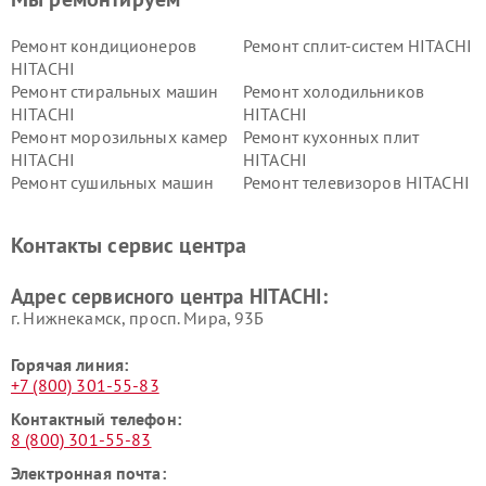
Ремонт кондиционеров
Ремонт сплит-систем HITACHI
HITACHI
Ремонт стиральных машин
Ремонт холодильников
HITACHI
HITACHI
Ремонт морозильных камер
Ремонт кухонных плит
HITACHI
HITACHI
Ремонт сушильных машин
Ремонт телевизоров HITACHI
HITACHI
Ремонт систем хранения
Ремонт снегоуборщиков
Контакты сервис центра
данных HITACHI
HITACHI
Ремонт варочных панелей
Ремонт водонагревателей
Адрес сервисного центра HITACHI:
HITACHI
HITACHI
г. Нижнекамск, просп. Мира, 93Б
Горячая линия:
+7 (800) 301-55-83
Контактный телефон:
8 (800) 301-55-83
Электронная почта: