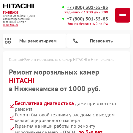
+7 (800) 301-55-83
Ежедневно, с 10:00 до 20:00
FIX-HITACHI
Ремонт устройств HITACHI
+7 (800) 301-55-83
Специализированный
cервисный центр г.
Звонок бесплатный по РФ
Нижнекамск
Мы ремонтируем
Позвонить
Главная
Ремонт морозильных камер HITACHI в Нижнекамске
Ремонт морозильных камер
HITACHI
в Нижнекамске от 1000 руб.
Бесплатная диагностика
даже при отказе от
ремонта
Ремонт бытовой техники у вас дома с выездом
квалифицированного мастера
Ремонт кондиционеров HITACHI
Ремонт стиральных машин HITACHI
Ремонт снегоуборщиков HITACHI
Ремонт водонагревателей HITACHI
Ремонт систем хранения данных HITACHI
Ремонт сушильных машин HITACHI
Ремонт варочных панелей HITACHI
Ремонт посудомоечных машин HITACHI
Гарантия на наши работы по ремонту
до 3-х лет
морозильных камер HITACHI