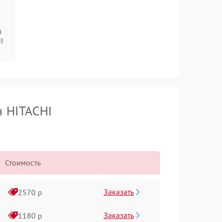
й
I
н HITACHI
Стоимость
Заказать
2570 р
Заказать
1180 р