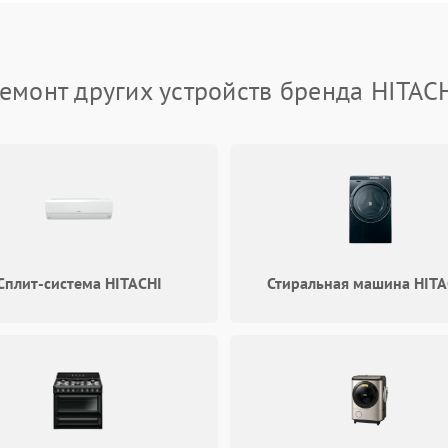
Проблемы с набором воды
60 мин
1 год
емонт других устройств бренда HITAC
Не работает сушилка
60 мин
1 год
Сбои в работе таймера
60 мин
1 год
Проблемы с циркуляционным
60 мин
1 год
насосом
Сплит-система HITACHI
Стиральная машина HITA