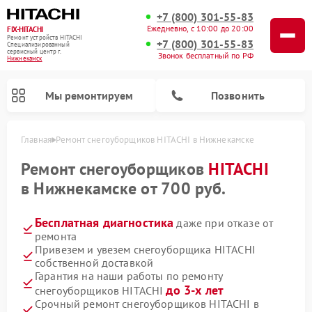
+7 (800) 301-55-83
Ежедневно, с 10:00 до 20:00
FIX-HITACHI
Ремонт устройств HITACHI
+7 (800) 301-55-83
Специализированный
cервисный центр г.
Звонок бесплатный по РФ
Нижнекамск
Мы ремонтируем
Позвонить
Главная
Ремонт снегоуборщиков HITACHI в Нижнекамске
Ремонт снегоуборщиков
HITACHI
в Нижнекамске от 700 руб.
Бесплатная диагностика
даже при отказе от
ремонта
Привезем и увезем снегоуборщика HITACHI
собственной доставкой
Гарантия на наши работы по ремонту
Ремонт систем хранения данных HITACHI
Ремонт кондиционеров HITACHI
Ремонт стиральных машин HITACHI
Ремонт морозильных камер HITACHI
Ремонт сушильных машин HITACHI
Ремонт водонагревателей HITACHI
Ремонт варочных панелей HITACHI
Ремонт посудомоечных машин HITACHI
до 3-х лет
снегоуборщиков HITACHI
Срочный ремонт снегоуборщиков HITACHI в