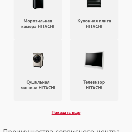
Повреждение системы
2000 ₽
Подробнее →
гидравлики (если есть)
Морозильная
Кухонная плита
камера HITACHI
HITACHI
Неисправность системы
1000 ₽
Подробнее →
регулировки высоты
Сушильная
Телевизор
машина HITACHI
HITACHI
Показать еще
Преимущества сервисного центра