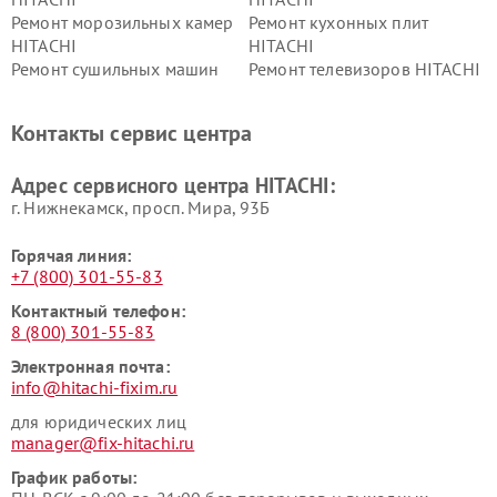
Ремонт морозильных камер
Ремонт кухонных плит
HITACHI
HITACHI
Ремонт сушильных машин
Ремонт телевизоров HITACHI
HITACHI
Ремонт систем хранения
Ремонт снегоуборщиков
Контакты сервис центра
данных HITACHI
HITACHI
Ремонт варочных панелей
Ремонт водонагревателей
Адрес сервисного центра HITACHI:
HITACHI
HITACHI
г. Нижнекамск, просп. Мира, 93Б
Горячая линия:
+7 (800) 301-55-83
Контактный телефон:
8 (800) 301-55-83
Электронная почта:
info@hitachi-fixim.ru
для юридических лиц
manager@fix-hitachi.ru
График работы: