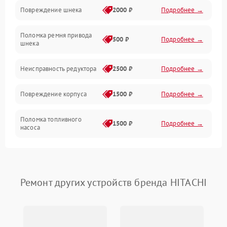
Повреждение шнека
2000 ₽
Подробнее →
Двигатель
Поломка ремня привода
500 ₽
Подробнее →
шнека
Неисправность редуктора
2500 ₽
Подробнее →
Повреждение корпуса
1500 ₽
Подробнее →
Поломка топливного
1500 ₽
Подробнее →
насоса
Повреждение топливного
1000 ₽
Подробнее →
бака
Ремонт других устройств бренда HITACHI
Неисправность
1500 ₽
Подробнее →
карбюратора
Повреждение воздушного
300 ₽
Подробнее →