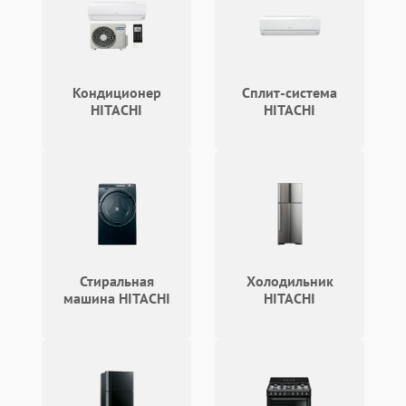
фильтра
Неисправность системы
1500 ₽
Подробнее →
выброса снега
Кондиционер
Сплит-система
Поломка ручки
HITACHI
HITACHI
1000 ₽
Подробнее →
управления
Повреждение колес
1000 ₽
Подробнее →
Поломка подшипников
500 ₽
Подробнее →
Повреждение троса
500 ₽
Подробнее →
управления
Стиральная
Холодильник
машина HITACHI
HITACHI
Неисправность системы
1000 ₽
Подробнее →
смазки
Поломка дефлектора
1000 ₽
Подробнее →
выброса снега