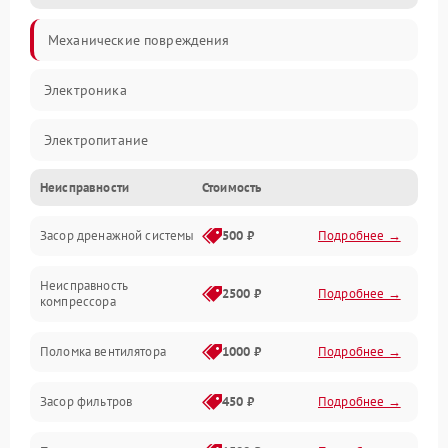
Механические повреждения
Электроника
Электропитание
Неисправности
Стоимость
Вентиляция
Засор дренажной системы
500 ₽
Подробнее →
Холод
Неисправность
Обогрев
2500 ₽
Подробнее →
компрессора
Хладагент
Поломка вентилятора
1000 ₽
Подробнее →
Засор фильтров
450 ₽
Подробнее →