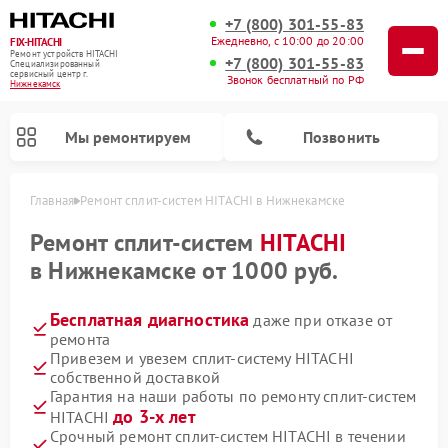
+7 (800) 301-55-83
Ежедневно, с 10:00 до 20:00
FIX-HITACHI
Ремонт устройств HITACHI
+7 (800) 301-55-83
Специализированный
cервисный центр г.
Звонок бесплатный по РФ
Нижнекамск
Мы ремонтируем
Позвонить
Главная
Ремонт сплит-систем HITACHI в Нижнекамске
Ремонт сплит-систем
HITACHI
в Нижнекамске от 1000 руб.
Бесплатная диагностика
даже при отказе от
ремонта
Привезем и увезем сплит-систему HITACHI
собственной доставкой
Гарантия на наши работы по ремонту сплит-систем
Ремонт кондиционеров HITACHI
Ремонт снегоуборщиков HITACHI
Ремонт водонагревателей HITACHI
Ремонт систем хранения данных HITACHI
Ремонт стиральных машин HITACHI
Ремонт морозильных камер HITACHI
Ремонт сушильных машин HITACHI
Ремонт варочных панелей HITACHI
Ремонт посудомоечных машин HITACHI
до 3-х лет
HITACHI
Срочный ремонт сплит-систем HITACHI в течении