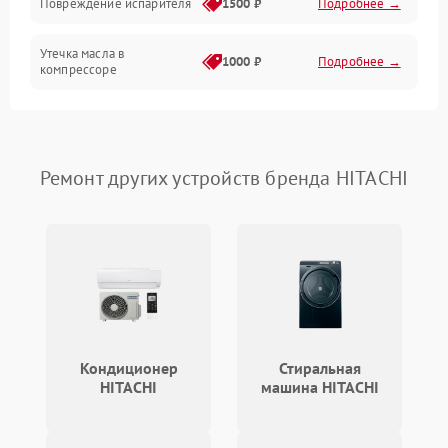
Повреждение испарителя
1500 ₽
Подробнее →
Утечка масла в
1000 ₽
Подробнее →
компрессоре
Повреждение
750 ₽
Подробнее →
трубопроводов
Ремонт других устройств бренда HITACHI
Неисправность
1000 ₽
Подробнее →
четырехходового клапана
Поломка подшипников
750 ₽
Подробнее →
вентилятора
Кондиционер
Стиральная
HITACHI
машина HITACHI