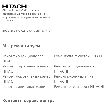
СЦ nzk.hitachi-fixim.ru - сеть
сервисных центров в Нижнекамске
по ремонту и обслуживанию техники
HITACHI
2021-2026 © СЦ nzk.hitachi-fixim.ru
Мы ремонтируем
Ремонт кондиционеров
Ремонт сплит-систем HITACHI
HITACHI
Ремонт стиральных машин
Ремонт холодильников
HITACHI
HITACHI
Ремонт морозильных камер
Ремонт кухонных плит
HITACHI
HITACHI
Ремонт сушильных машин
Ремонт телевизоров HITACHI
HITACHI
Ремонт систем хранения
Ремонт снегоуборщиков
Контакты сервис центра
данных HITACHI
HITACHI
Ремонт варочных панелей
Ремонт водонагревателей