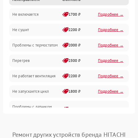
Нагрев
Не включается
1700 ₽
Подробнее →
Механические повреждения
Не сушит
2200 ₽
Подробнее →
Оптика
Проблемы с термостатом
2000 ₽
Подробнее →
Программное обеспечение
Перегрев
2500 ₽
Подробнее →
Датчики
Не работает вентиляция
2200 ₽
Подробнее →
Безопасность
Не запускается цикл
1800 ₽
Подробнее →
Проблемы с датчиком
2500 ₽
Подробнее →
влажности
Не работает нагреватель
2500 ₽
Подробнее →
Ремонт других устройств бренда HITACHI