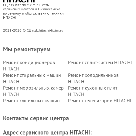
СЦ nzk.hitachi-fixim.ru - сеть
сервисных центров в Нижнекамске
по ремонту и обслуживанию техники
HITACHI
2021-2026 © СЦ nzk.hitachi-fixim.ru
Мы ремонтируем
Ремонт кондиционеров
Ремонт сплит-систем HITACHI
HITACHI
Ремонт стиральных машин
Ремонт холодильников
HITACHI
HITACHI
Ремонт морозильных камер
Ремонт кухонных плит
HITACHI
HITACHI
Ремонт сушильных машин
Ремонт телевизоров HITACHI
HITACHI
Ремонт систем хранения
Ремонт снегоуборщиков
Контакты сервис центра
данных HITACHI
HITACHI
Ремонт варочных панелей
Ремонт водонагревателей
Адрес сервисного центра HITACHI:
HITACHI
HITACHI