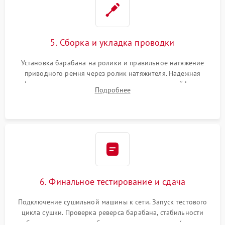
5. Сборка и укладка проводки
Установка барабана на ролики и правильное натяжение
приводного ремня через ролик натяжителя. Надежная
фиксация всех узлов, подключение клемм и шлейфов к
Подробнее
модулю управления. Монтаж корпусных панелей, люка и
верхней крышки устройства.
6. Финальное тестирование и сдача
Подключение сушильной машины к сети. Запуск тестового
цикла сушки. Проверка реверса барабана, стабильности
набора температуры, работы дренажного насоса (откачка