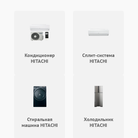
Проблемы с блоком
1800 ₽
Подробнее →
управления
Не завершает программу
1500 ₽
Подробнее →
Зависает программа
1500 ₽
Подробнее →
Кондиционер
Сплит-система
Ошибка на дисплее
1290 ₽
Подробнее →
HITACHI
HITACHI
Стиральная
Холодильник
машина HITACHI
HITACHI