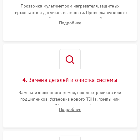
Прозвонка мультиметром нагревателя, защитных
термостатов и датчиков влажности. Проверка пускового
конденсатора, обмоток мотора и помпы. Для машин с
Подробнее
тепловым насосом — диагностика работы компрессора и
оценка циркуляции хладагента.
4. Замена деталей и очистка системы
Замена изношенного ремня, опорных роликов или
подшипников. Установка нового ТЭНа, помпы или
термодатчиков. Обязательная глубокая очистка
Подробнее
конденсатора, крыльчатки вентилятора и воздуховодов от
ворса. Восстановление платы управления.