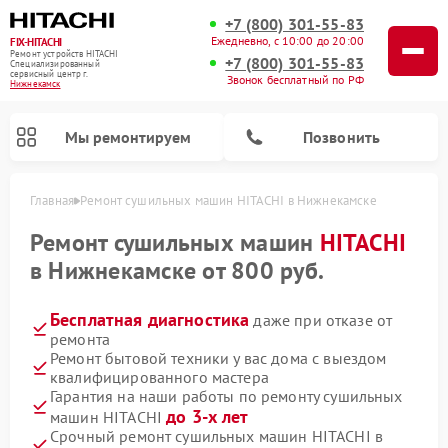
+7 (800) 301-55-83
Ежедневно, с 10:00 до 20:00
FIX-HITACHI
Ремонт устройств HITACHI
+7 (800) 301-55-83
Специализированный
cервисный центр г.
Звонок бесплатный по РФ
Нижнекамск
Мы ремонтируем
Позвонить
Главная
Ремонт сушильных машин HITACHI в Нижнекамске
Ремонт сушильных машин
HITACHI
в Нижнекамске от 800 руб.
Бесплатная диагностика
даже при отказе от
ремонта
Ремонт бытовой техники у вас дома с выездом
квалифицированного мастера
Гарантия на наши работы по ремонту сушильных
Ремонт кондиционеров HITACHI
Ремонт стиральных машин HITACHI
Ремонт морозильных камер HITACHI
Ремонт снегоуборщиков HITACHI
Ремонт водонагревателей HITACHI
Ремонт систем хранения данных HITACHI
Ремонт варочных панелей HITACHI
Ремонт посудомоечных машин HITACHI
до 3-х лет
машин HITACHI
Срочный ремонт сушильных машин HITACHI в