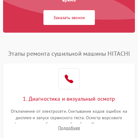
Заказать звонок
Этапы ремонта сушильной машины HITACHI
1. Диагностика и визуальный осмотр
Отключение от электросети. Считывание кодов ошибок на
дисплее и запуск сервисного теста. Осмотр ворсового
фильтра, теплообменника и барабана. Опрос клиента о
Подробнее
неисправностях (не сушит, не крутит барабан, сильно шумит
или выдает ошибку).